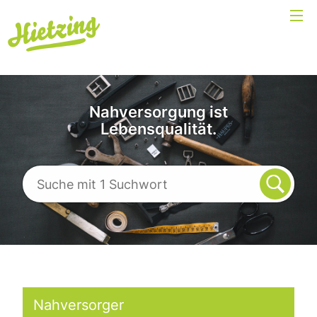
Nahversorgung ist
Lebensqualität.
Nahversorger