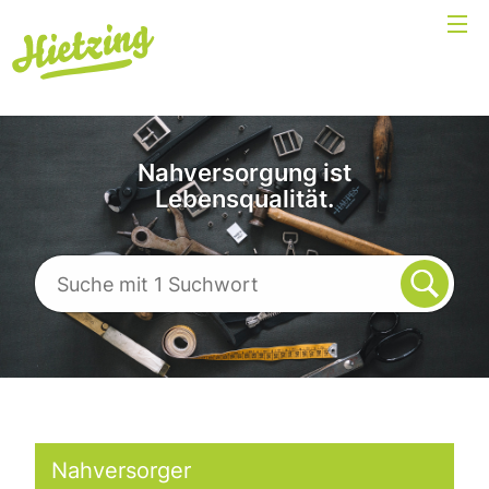
Nahversorgung ist
Lebensqualität.
Nahversorger