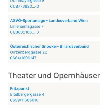
Dommayergasse 8
01/8773820...-0
ASVÖ-Sportanlage - Landesverband Wien
Linienamtsgasse 7
01/8882165...-0
Österreichischer Snooker- Billardsverband
Girzenberggasse 22
0664/1606147
Theater und Opernhäuser
Fritzpunkt
Eitelbergergasse 4
0699/11685616