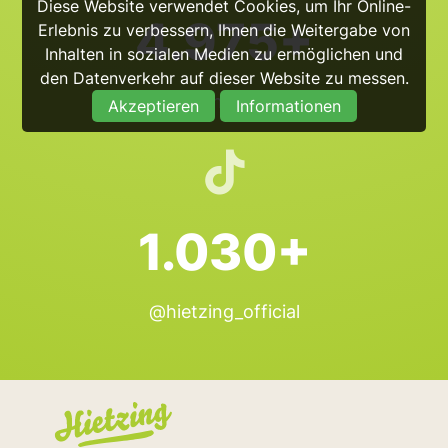
Diese Website verwendet Cookies, um Ihr Online-
4.975+
Erlebnis zu verbessern, Ihnen die Weitergabe von
Inhalten in sozialen Medien zu ermöglichen und
den Datenverkehr auf dieser Website zu messen.
@hietzing_official
Akzeptieren
Informationen
1.030+
@hietzing_official