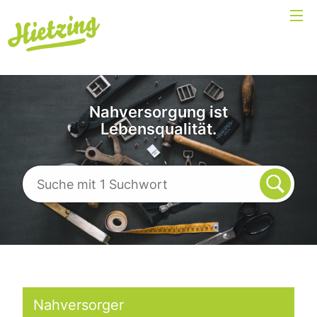
Nahversorgung ist
Lebensqualität.
Nahversorger