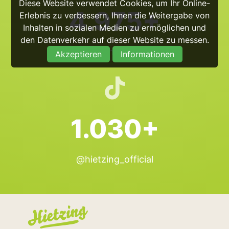
Diese Website verwendet Cookies, um Ihr Online-
4.975+
Erlebnis zu verbessern, Ihnen die Weitergabe von
Inhalten in sozialen Medien zu ermöglichen und
den Datenverkehr auf dieser Website zu messen.
@hietzing_official
Akzeptieren
Informationen
1.030+
@hietzing_official