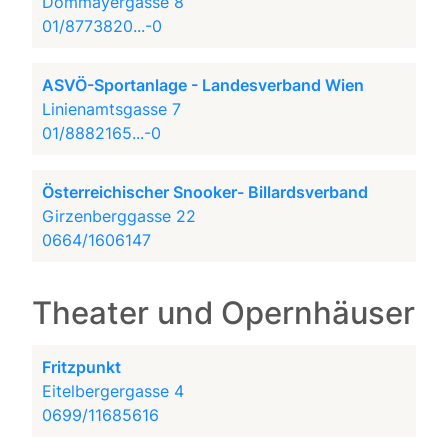
Dommayergasse 8
01/8773820...-0
ASVÖ-Sportanlage - Landesverband Wien
Linienamtsgasse 7
01/8882165...-0
Österreichischer Snooker- Billardsverband
Girzenberggasse 22
0664/1606147
Theater und Opernhäuser
Fritzpunkt
Eitelbergergasse 4
0699/11685616