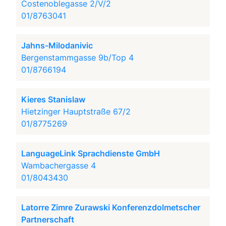
Costenoblegasse 2/V/2
01/8763041
Jahns-Milodanivic
Bergenstammgasse 9b/Top 4
01/8766194
Kieres Stanislaw
Hietzinger Hauptstraße 67/2
01/8775269
LanguageLink Sprachdienste GmbH
Wambachergasse 4
01/8043430
Latorre Zimre Zurawski Konferenzdolmetscher
Partnerschaft