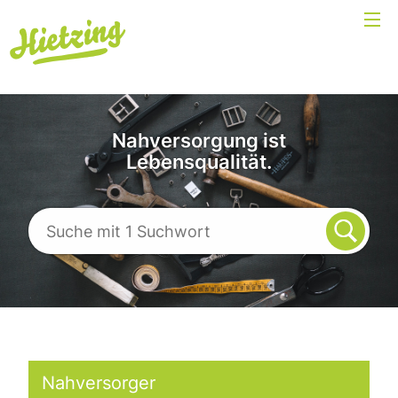
Nahversorgung ist
Lebensqualität.
Nahversorger