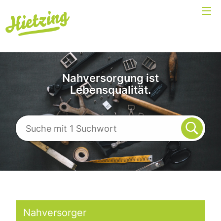
Nahversorgung ist
Lebensqualität.
Nahversorger