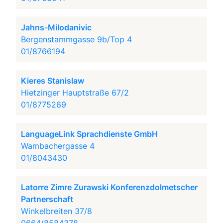
Jahns-Milodanivic
Bergenstammgasse 9b/Top 4
01/8766194
Kieres Stanislaw
Hietzinger Hauptstraße 67/2
01/8775269
LanguageLink Sprachdienste GmbH
Wambachergasse 4
01/8043430
Latorre Zimre Zurawski Konferenzdolmetscher
Partnerschaft
Winkelbreiten 37/8