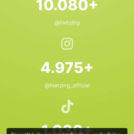
10.080+
@hietzing
4.975+
@hietzing_official
1.030+