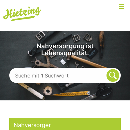
Nahversorgung ist
Lebensqualität.
Nahversorger