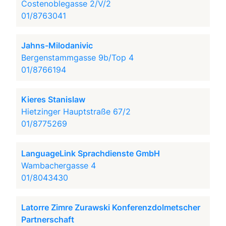
Costenoblegasse 2/V/2
01/8763041
Jahns-Milodanivic
Bergenstammgasse 9b/Top 4
01/8766194
Kieres Stanislaw
Hietzinger Hauptstraße 67/2
01/8775269
LanguageLink Sprachdienste GmbH
Wambachergasse 4
01/8043430
Latorre Zimre Zurawski Konferenzdolmetscher
Partnerschaft