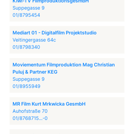
Kiwi-TV FilmproduktionsgesmbH
Suppegasse 9
01/8795454
Mediart 01 - Digitalfilm Projektstudio
Veitingergasse 64c
01/8798340
Moviementum Filmproduktion Mag Christian
Puluj & Partner KEG
Suppegasse 9
01/8955949
MR Film Kurt Mrkwicka GesmbH
Auhofstraße 70
01/8768715...-0