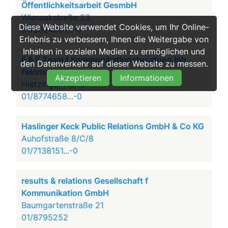
Öffentlichkeitsarbeit GesmbH
Wlassakstraße 23
Diese Website verwendet Cookies, um Ihr Online-
01/8024891...-0
Erlebnis zu verbessern, Ihnen die Weitergabe von
Inhalten in sozialen Medien zu ermöglichen und
F & F Team f Kommunikationsberatung Inh
den Datenverkehr auf dieser Website zu messen.
Feldmann Werner
Akzeptieren
Informationen
Hietzinger Kai 127
01/8774658...-0
Haslinger Keck Public Relations GmbH & Co KG
Auhofstraße 8/C/8
01/7138151...-0
results & relations Gesellschaft f
Kommunikation GmbH
Baumgartenstraße 21
01/8795252