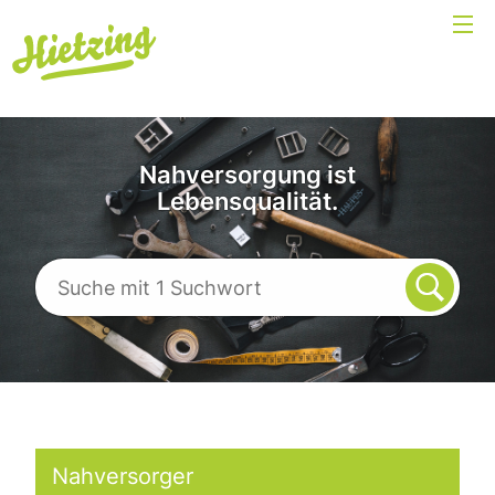
Nahversorgung ist
Lebensqualität.
Nahversorger