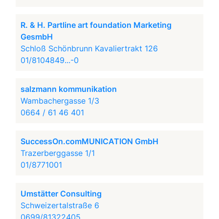
R. & H. Partline art foundation Marketing
GesmbH
Schloß Schönbrunn Kavaliertrakt 126
01/8104849...-0
salzmann kommunikation
Wambachergasse 1/3
0664 / 61 46 401
SuccessOn.comMUNICATION GmbH
Trazerberggasse 1/1
01/8771001
Umstätter Consulting
Schweizertalstraße 6
0699/81322405