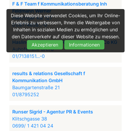
F & F Team f Kommunikationsberatung Inh
Feldmann Werner
Diese Website verwendet Cookies, um Ihr Online-
Hietzinger Kai 127
Erlebnis zu verbessern, Ihnen die Weitergabe von
01/8774658...-0
Inhalten in sozialen Medien zu ermöglichen und
den Datenverkehr auf dieser Website zu messen.
Haslinger Keck Public Relations GmbH & Co KG
Akzeptieren
Informationen
Auhofstraße 8/C/8
01/7138151...-0
results & relations Gesellschaft f
Kommunikation GmbH
Baumgartenstraße 21
01/8795252
Runser Sigrid - Agentur PR & Events
Klitschgasse 38
0699/ 1 421 04 24