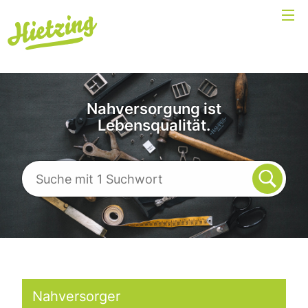
Nahversorgung ist
Lebensqualität.
Nahversorger