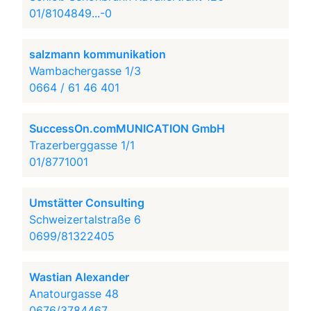
01/8104849...-0
salzmann kommunikation
Wambachergasse 1/3
0664 / 61 46 401
SuccessOn.comMUNICATION GmbH
Trazerberggasse 1/1
01/8771001
Umstätter Consulting
Schweizertalstraße 6
0699/81322405
Wastian Alexander
Anatourgasse 48
0676/3784467