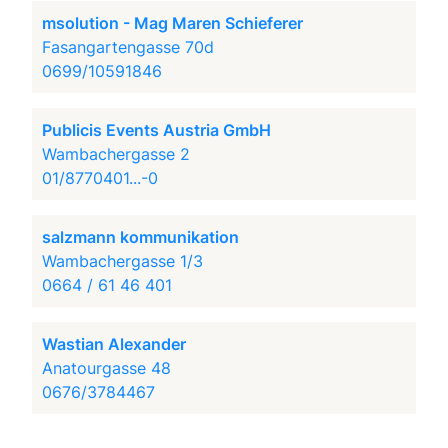
msolution - Mag Maren Schieferer
Fasangartengasse 70d
0699/10591846
Publicis Events Austria GmbH
Wambachergasse 2
01/8770401...-0
salzmann kommunikation
Wambachergasse 1/3
0664 / 61 46 401
Wastian Alexander
Anatourgasse 48
0676/3784467