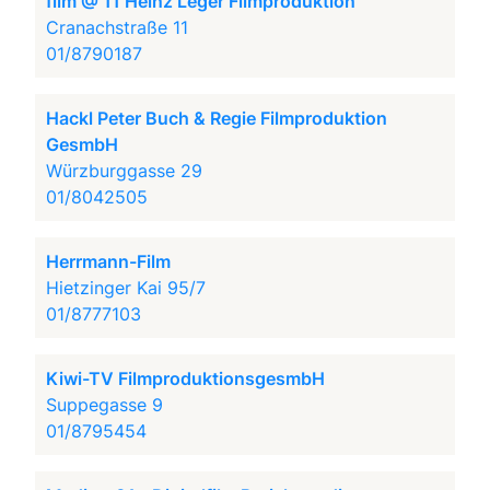
film @ 11 Heinz Leger Filmproduktion
Cranachstraße 11
01/8790187
Hackl Peter Buch & Regie Filmproduktion
GesmbH
Würzburggasse 29
01/8042505
Herrmann-Film
Hietzinger Kai 95/7
01/8777103
Kiwi-TV FilmproduktionsgesmbH
Suppegasse 9
01/8795454