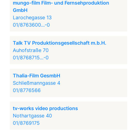
mungo-film Film- und Fernsehproduktion
GmbH
Larochegasse 13
01/8763600...-0
Talk TV Produktionsgesellschaft m.b.H.
Auhofstraße 70
01/8768715...-0
Thalia-Film GesmbH
Schließmanngasse 4
01/8776566
tv-works video productions
Nothartgasse 40
01/8769175