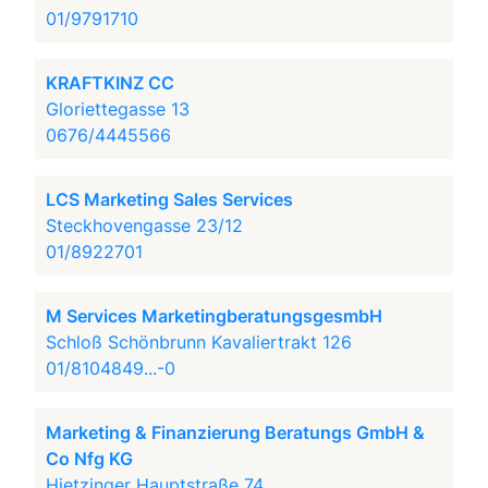
01/9791710
KRAFTKINZ CC
Gloriettegasse 13
0676/4445566
LCS Marketing Sales Services
Steckhovengasse 23/12
01/8922701
M Services MarketingberatungsgesmbH
Schloß Schönbrunn Kavaliertrakt 126
01/8104849...-0
Marketing & Finanzierung Beratungs GmbH &
Co Nfg KG
Hietzinger Hauptstraße 74