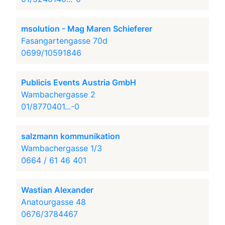
msolution - Mag Maren Schieferer
Fasangartengasse 70d
0699/10591846
Publicis Events Austria GmbH
Wambachergasse 2
01/8770401...-0
salzmann kommunikation
Wambachergasse 1/3
0664 / 61 46 401
Wastian Alexander
Anatourgasse 48
0676/3784467