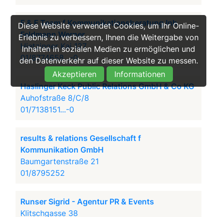
F & F Team f Kommunikationsberatung Inh
Diese Website verwendet Cookies, um Ihr Online-
Feldmann Werner
Erlebnis zu verbessern, Ihnen die Weitergabe von
Hietzinger Kai 127
Inhalten in sozialen Medien zu ermöglichen und
01/8774658...-0
den Datenverkehr auf dieser Website zu messen.
Akzeptieren
Informationen
Haslinger Keck Public Relations GmbH & Co KG
Auhofstraße 8/C/8
01/7138151...-0
results & relations Gesellschaft f
Kommunikation GmbH
Baumgartenstraße 21
01/8795252
Runser Sigrid - Agentur PR & Events
Klitschgasse 38