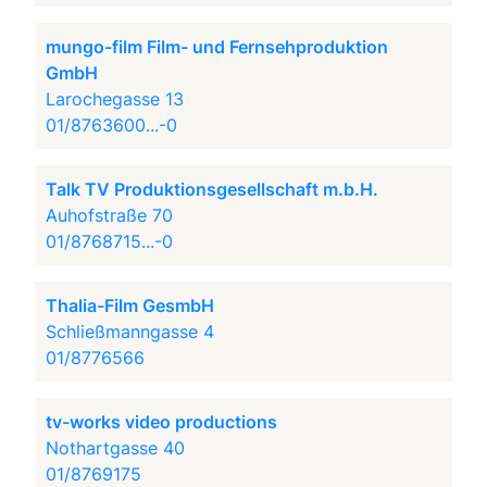
mungo-film Film- und Fernsehproduktion
GmbH
Larochegasse 13
01/8763600...-0
Talk TV Produktionsgesellschaft m.b.H.
Auhofstraße 70
01/8768715...-0
Thalia-Film GesmbH
Schließmanngasse 4
01/8776566
tv-works video productions
Nothartgasse 40
01/8769175