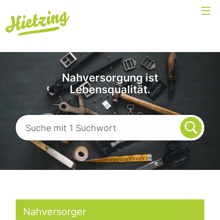
Nahversorgung ist
Lebensqualität.
Nahversorger