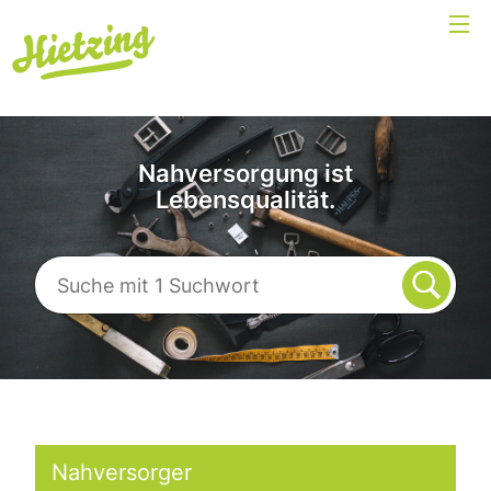
Nahversorgung ist
Lebensqualität.
Nahversorger