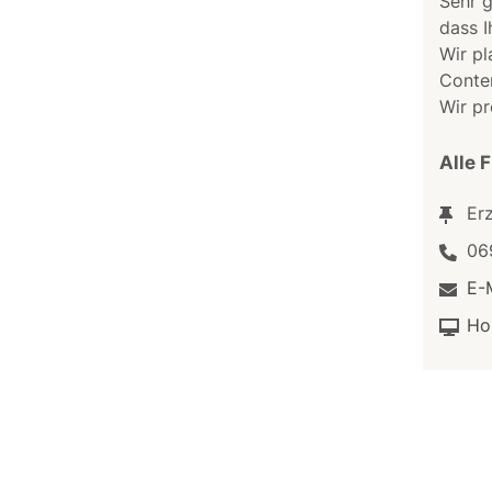
Sehr g
dass I
Wir pl
Conte
Wir pr
Alle 
Er
06
E-
Ho