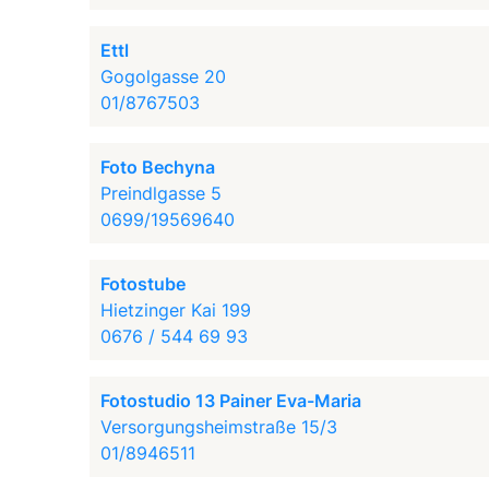
Ettl
Gogolgasse 20
01/8767503
Foto Bechyna
Preindlgasse 5
0699/19569640
Fotostube
Hietzinger Kai 199
0676 / 544 69 93
Fotostudio 13 Painer Eva-Maria
Versorgungsheimstraße 15/3
01/8946511