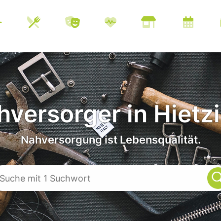
versorger in Hietz
Nahversorgung ist Lebensqualität.