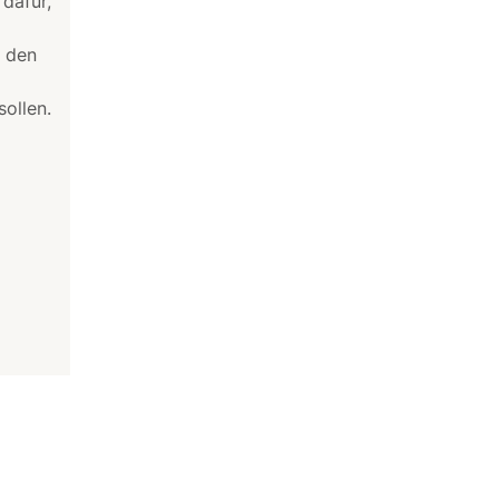
dafür,
n den
sollen.