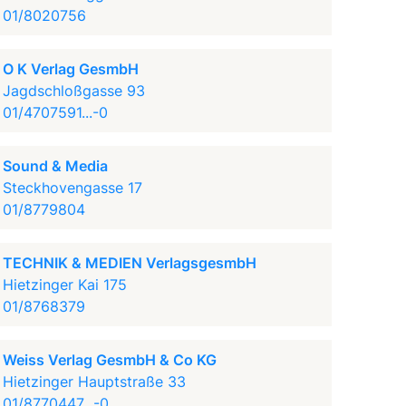
01/8020756
O K Verlag GesmbH
Jagdschloßgasse 93
01/4707591...-0
Sound & Media
Steckhovengasse 17
01/8779804
TECHNIK & MEDIEN VerlagsgesmbH
Hietzinger Kai 175
01/8768379
Weiss Verlag GesmbH & Co KG
Hietzinger Hauptstraße 33
01/8770447...-0