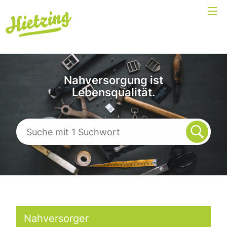
Nahversorgung ist
Lebensqualität.
Nahversorger