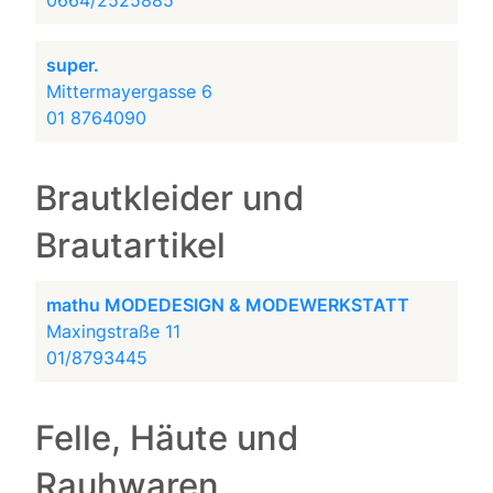
0664/2525885
super.
Mittermayergasse 6
01 8764090
Brautkleider und
Brautartikel
mathu MODEDESIGN & MODEWERKSTATT
Maxingstraße 11
01/8793445
Felle, Häute und
Rauhwaren