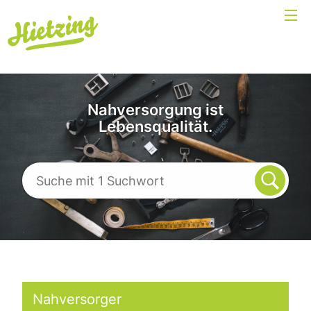
Nahversorgung ist
Lebensqualität.
Nahversorger