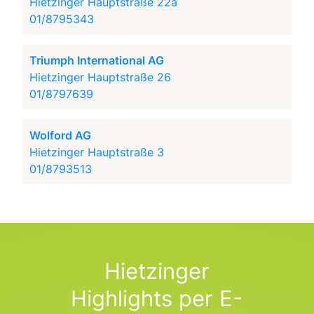
Hietzinger Hauptstraße 22a
01/8795343
Triumph International AG
Hietzinger Hauptstraße 26
01/8797639
Wolford AG
Hietzinger Hauptstraße 3
01/8793513
Hietzinger
Highlights per E-