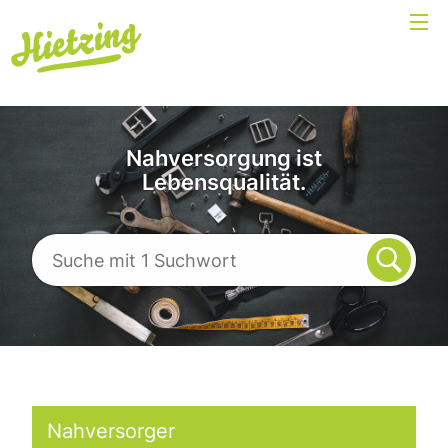
Nahversorgung ist
Lebensqualität.
Nahversorger