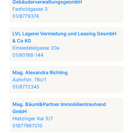
GebäuderverwaltungsgesmbH
Fasholdgasse 3
01/8779374
LVL Lagerei Vermietung und Leasing GesmbH
& Co KG
Einsiedeleigasse 20a
01/60166-144
Mag. Alexandra Richling
Auhofstr. 78c/1
01/8772345
Mag. Bäuml&Partner Immobilientreuhand
GmbH
Hietzinger Kai 5/7
01877867010