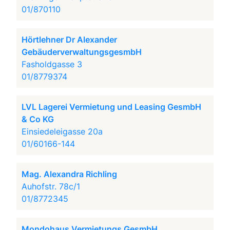
01/870110
Hörtlehner Dr Alexander
GebäuderverwaltungsgesmbH
Fasholdgasse 3
01/8779374
LVL Lagerei Vermietung und Leasing GesmbH
& Co KG
Einsiedeleigasse 20a
01/60166-144
Mag. Alexandra Richling
Auhofstr. 78c/1
01/8772345
Mondohaus Vermietungs GesmbH