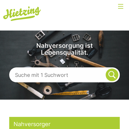
Nahversorgung ist
Lebensqualität.
Nahversorger