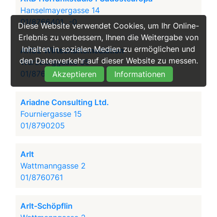
Hanselmayergasse 14
01/8766401...-0
Diese Website verwendet Cookies, um Ihr Online-
Erlebnis zu verbessern, Ihnen die Weitergabe von
Inhalten in sozialen Medien zu ermöglichen und
ARGE Wirtschaftsmediation
den Datenverkehr auf dieser Website zu messen.
Würzburggasse 35
01/8763296
Akzeptieren
Informationen
Ariadne Consulting Ltd.
Fourniergasse 15
01/8790205
Arlt
Wattmanngasse 2
01/8760761
Arlt-Schöpflin