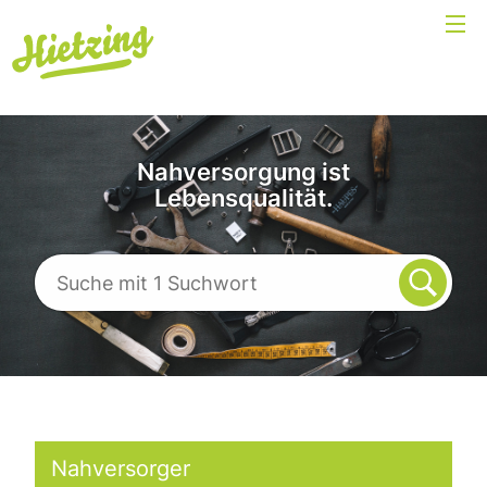
Nahversorgung ist
Lebensqualität.
Nahversorger