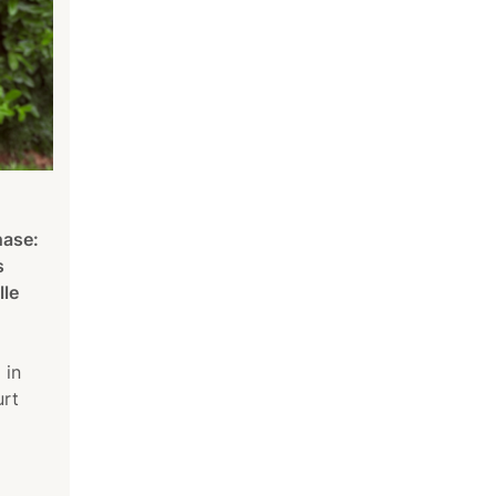
hase:
s
lle
 in
urt