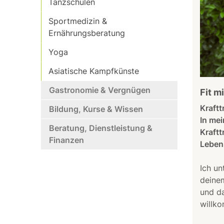
Tanzschulen
Sportmedizin &
Ernährungsberatung
Yoga
Asiatische Kampfkünste
Gastronomie & Vergnügen
Fit m
Kraftt
Bildung, Kurse & Wissen
In mei
Beratung, Dienstleistung &
Kraftt
Finanzen
Leben
Ich un
deinem
und da
willk