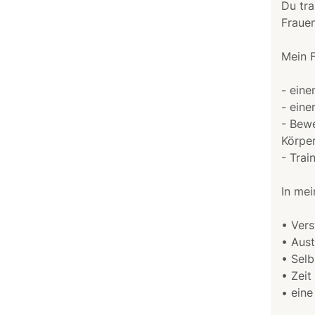
Du tra
Frauen
Mein F
- ein
- eine
- Bewe
Körper
- Trai
In mei
• Vers
• Aus
• Selb
• Zeit
• eine