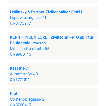
Hollinsky & Partner Ziviltechniker GmbH
Kupelwiesergasse 11
01/8773977
KERN + INGENIEURE | Ziviltechniker GmbH für
Bauingenieurwesen
Münichreiterstraße 55
01/9900149
Keszthelyi
Auhofstraße 40
01/8771611
Kral
Costenoblegasse 2
01/8760415