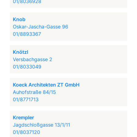
01/8036928
Knob
Oskar-Jascha-Gasse 96
01/8893367
Knötzl
Versbachgasse 2
01/8033049
Koeck Architekten ZT GmbH
Auhofstraße 84/15
01/8771713
Krempler
Jagdschloßgasse 13/1/11
01/8037120