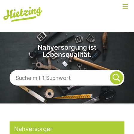
Nahversorgung ist
Lebensqualität.
Nahversorger