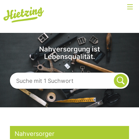
Nahversorgung ist
Lebensqualität.
Nahversorger