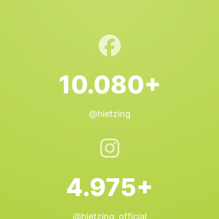
10.080+
@hietzing
4.975+
@hietzing_official