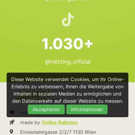
1.030+
@hietzing_official
Diese Website verwendet Cookies, um Ihr Online-
Erlebnis zu verbessern, Ihnen die Weitergabe von
Inhalten in sozialen Medien zu ermöglichen und
den Datenverkehr auf dieser Website zu messen.
Akzeptieren
Informationen
Hietzing.at
made by
Online Raketen
Einsiedeleigasse 2/2/7 1130 Wien