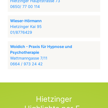
Hietzinger Hauptstrasse 73
0650/ 77 00 114
Wieser-Hörmann
Hietzinger Kai 95
01/8776429
Woidich - Praxis für Hypnose und
Psychotherapie
Wattmanngasse 7/11
0664 / 973 24 42
Hietzinger