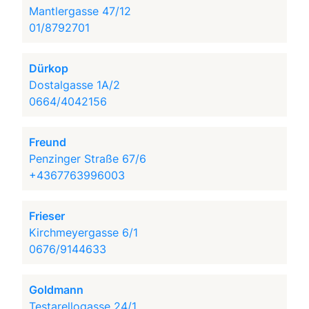
Mantlergasse 47/12
01/8792701
Dürkop
Dostalgasse 1A/2
0664/4042156
Freund
Penzinger Straße 67/6
+4367763996003
Frieser
Kirchmeyergasse 6/1
0676/9144633
Goldmann
Testarellogasse 24/1