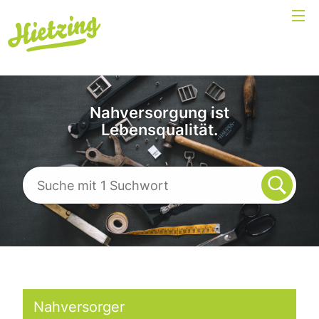
Nahversorgung ist
Lebensqualität.
Nahversorger