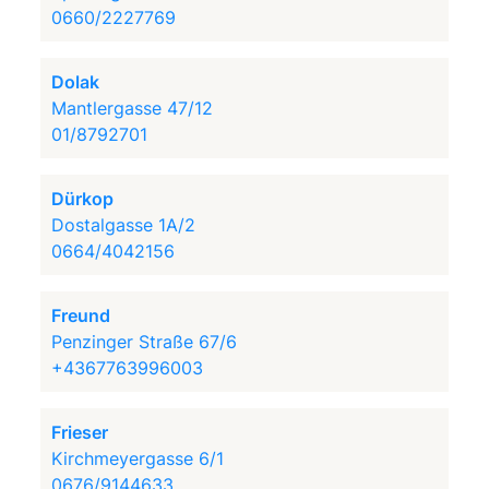
0660/2227769
Dolak
Mantlergasse 47/12
01/8792701
Dürkop
Dostalgasse 1A/2
0664/4042156
Freund
Penzinger Straße 67/6
+4367763996003
Frieser
Kirchmeyergasse 6/1
0676/9144633