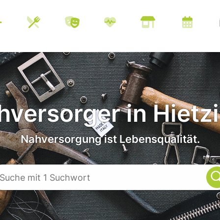
versorger in Hietz
Nahversorgung ist Lebensqualität.