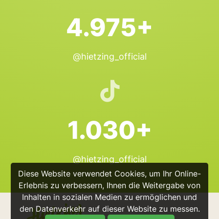
4.975+
@hietzing_official
1.030+
@hietzing_official
Diese Website verwendet Cookies, um Ihr Online-
Erlebnis zu verbessern, Ihnen die Weitergabe von
Inhalten in sozialen Medien zu ermöglichen und
den Datenverkehr auf dieser Website zu messen.