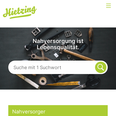
Nahversorgung ist
Lebensqualität.
Nahversorger