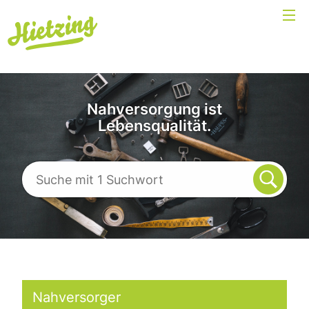
Nahversorgung ist
Lebensqualität.
Nahversorger