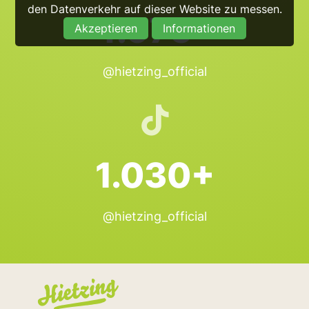
den Datenverkehr auf dieser Website zu messen.
4.975+
Akzeptieren
Informationen
@hietzing_official
1.030+
@hietzing_official