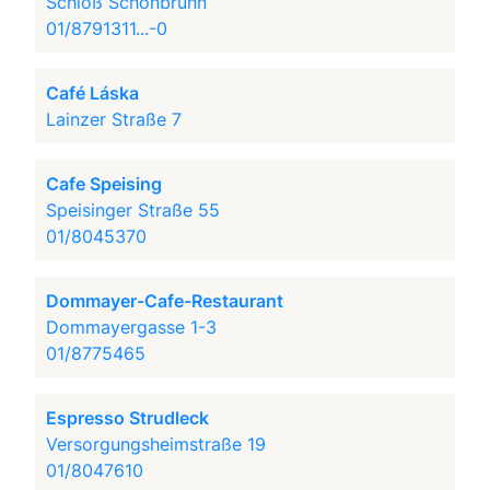
Schloß Schönbrunn
01/8791311...-0
Café Láska
Lainzer Straße 7
Cafe Speising
Speisinger Straße 55
01/8045370
Dommayer-Cafe-Restaurant
Dommayergasse 1-3
01/8775465
Espresso Strudleck
Versorgungsheimstraße 19
01/8047610