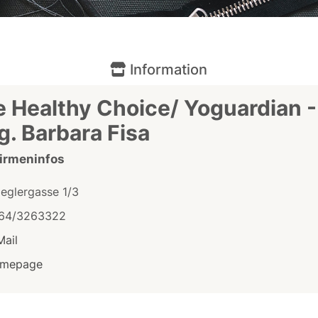
Information
 Healthy Choice/ Yoguardian -
. Barbara Fisa
Firmeninfos
ieglergasse 1/3
64/3263322
Mail
mepage