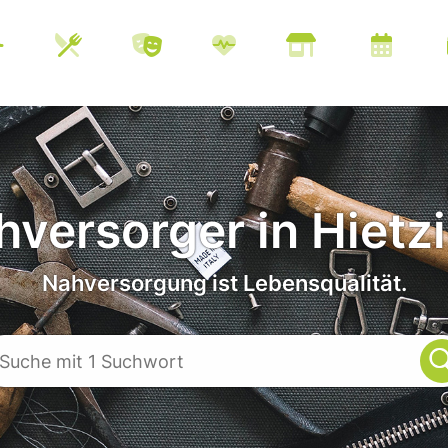
versorger in Hietz
Nahversorgung ist Lebensqualität.