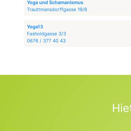
Yoga und Schamanismus
Trauttmansdorffgasse 19/8
Yoga13
Fasholdgasse 3/3
0676 / 377 40 43
Hie