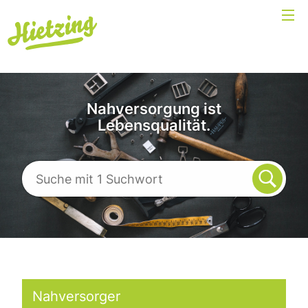
Nahversorgung ist
Lebensqualität.
Nahversorger