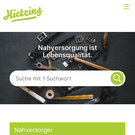
Nahversorgung ist
Lebensqualität.
Nahversorger