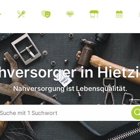
versorger in Hietz
Nahversorgung ist Lebensqualität.