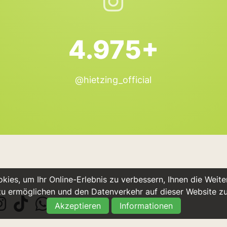
4.975+
@hietzing_official
ies, um Ihr Online-Erlebnis zu verbessern, Ihnen die Weiter
u ermöglichen und den Datenverkehr auf dieser Website z
Akzeptieren
Informationen