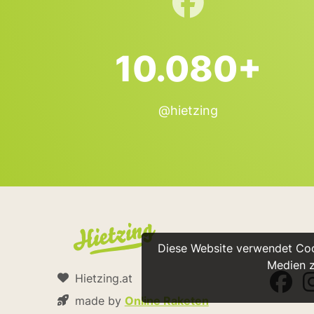
10.080+
@hietzing
Diese Website verwendet Cook
Medien z
Hietzing.at
made by
Online Raketen