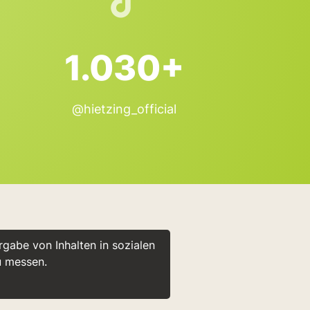
1.030+
@hietzing_official
gabe von Inhalten in sozialen
u messen.