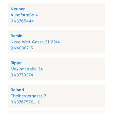
Neuner
Auhofstraße 4
01/8765444
Remin
Neue-Welt-Gasse 21-23/4
01/4038715
Rippel
Maxingstraße 34
01/8778374
Roland
Eitelbergergasse 7
01/8767576...-0