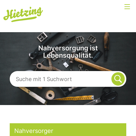
Nahversorgung ist
Lebensqualität.
Nahversorger