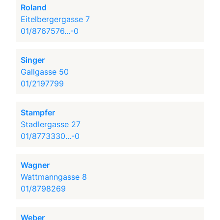
Roland
Eitelbergergasse 7
01/8767576...-0
Singer
Gallgasse 50
01/2197799
Stampfer
Stadlergasse 27
01/8773330...-0
Wagner
Wattmanngasse 8
01/8798269
Weber