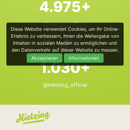
4.975+
@hietzing_official
Diese Website verwendet Cookies, um Ihr Online-
Erlebnis zu verbessern, Ihnen die Weitergabe von
Inhalten in sozialen Medien zu ermöglichen und
den Datenverkehr auf dieser Website zu messen.
Akzeptieren
Informationen
1.030+
@hietzing_official