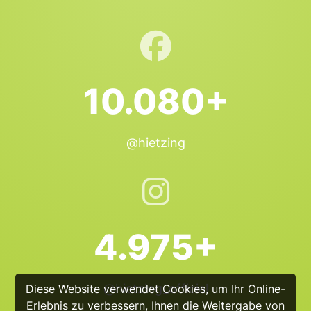
10.080+
@hietzing
4.975+
@hietzing_official
Diese Website verwendet Cookies, um Ihr Online-
Erlebnis zu verbessern, Ihnen die Weitergabe von