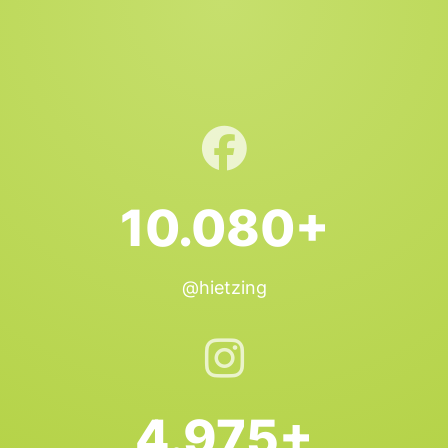
10.080+
@hietzing
4.975+