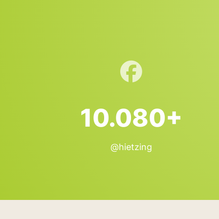
10.080+
@hietzing