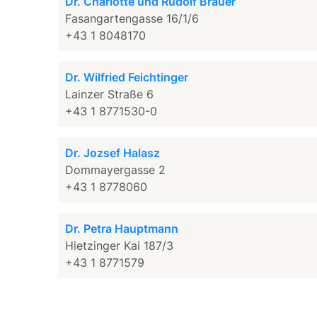
Dr. Charlotte und Rudolf Bräuer
Fasangartengasse 16/1/6
+43 1 8048170
Dr. Wilfried Feichtinger
Lainzer Straße 6
+43 1 8771530-0
Dr. Jozsef Halasz
Dommayergasse 2
+43 1 8778060
Dr. Petra Hauptmann
Hietzinger Kai 187/3
+43 1 8771579