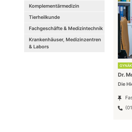
Komplementärmedizin
Tierheilkunde
Fachgeschäfte & Medizintechnik
Krankenhäuser, Medizinzentren
& Labors
GYNÄK
Dr. M
Die H
Fa
(0