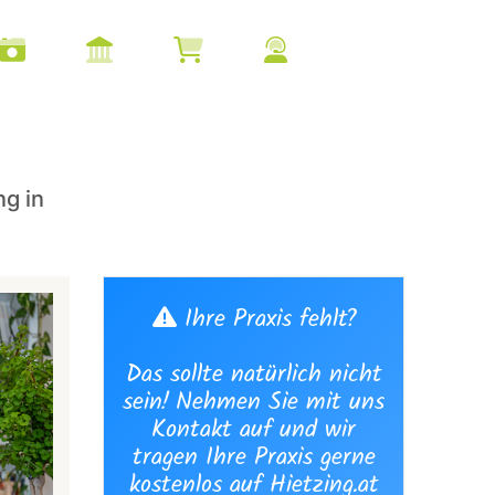
g in
Ihre Praxis fehlt?
Das sollte natürlich nicht
sein! Nehmen Sie mit uns
Kontakt auf und wir
tragen Ihre Praxis gerne
kostenlos auf Hietzing.at