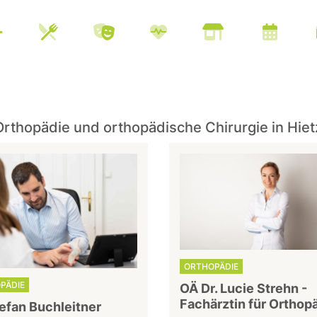
rthopädie und orthopädische Chirurgie in Hiet
ORTHOPÄDIE
PÄDIE
OÄ Dr. Lucie Strehn -
Fachärztin für Orthop
tefan Buchleitner