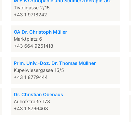
M + B Orthopädie und Schmerztherapie OG
Tivoligasse 2/15
+43 1 9718242
OA Dr. Christoph Müller
Marktplatz 6
+43 664 9261418
Prim. Univ.-Doz. Dr. Thomas Müllner
Kupelwiesergasse 15/5
+43 1 8779444
Dr. Christian Obenaus
Auhofstraße 173
+43 1 8766403