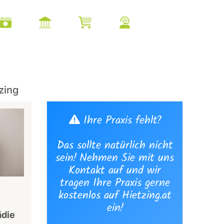
zing
Ihre Praxis fehlt?
Das sollte natürlich nicht
sein! Nehmen Sie mit uns
Kontakt auf und wir
tragen Ihre Praxis gerne
kostenlos auf Hietzing.at
ein!
ädie