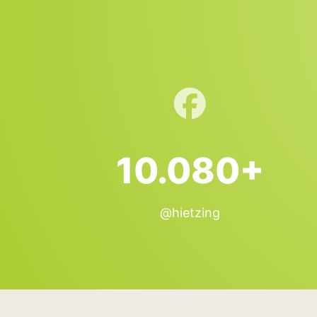
10.080+
@hietzing