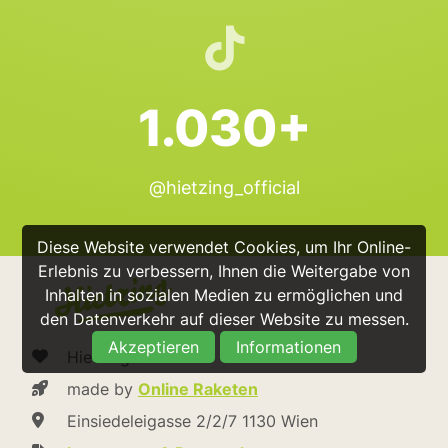
1.030+
@hietzing_official
Diese Website verwendet Cookies, um Ihr Online-
Erlebnis zu verbessern, Ihnen die Weitergabe von
Inhalten in sozialen Medien zu ermöglichen und
den Datenverkehr auf dieser Website zu messen.
Akzeptieren
Informationen
Hietzing.at
made by
Online Raketen
Einsiedeleigasse 2/2/7 1130 Wien