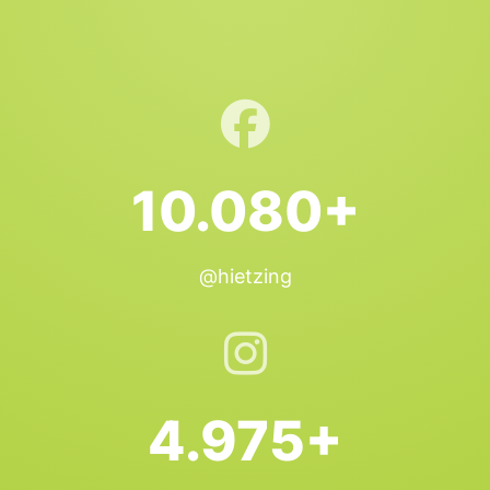
10.080+
@hietzing
4.975+