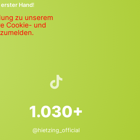
 erster Hand
!
ldung zu unserem
ere Cookie- und
anzumelden.
1.030+
@hietzing_official