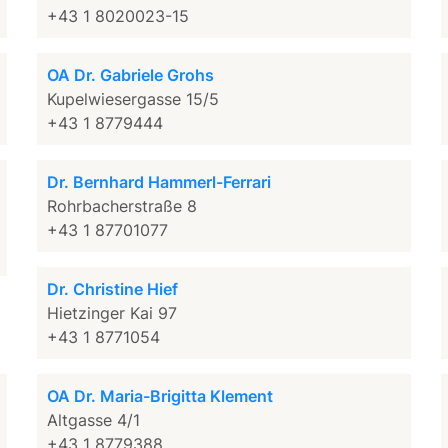
+43 1 8020023-15
OA Dr. Gabriele Grohs
Kupelwiesergasse 15/5
+43 1 8779444
Dr. Bernhard Hammerl-Ferrari
Rohrbacherstraße 8
+43 1 87701077
Dr. Christine Hief
Hietzinger Kai 97
+43 1 8771054
OA Dr. Maria-Brigitta Klement
Altgasse 4/1
+43 1 8779388