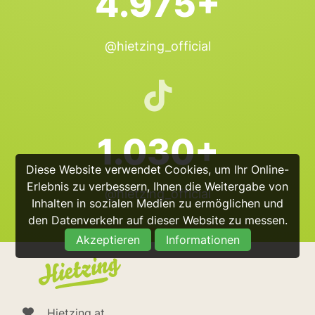
4.975+
@hietzing_official
1.030+
Diese Website verwendet Cookies, um Ihr Online-
Erlebnis zu verbessern, Ihnen die Weitergabe von
@hietzing_official
Inhalten in sozialen Medien zu ermöglichen und
den Datenverkehr auf dieser Website zu messen.
Akzeptieren
Informationen
Hietzing.at