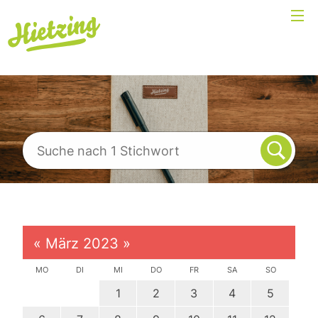
«
März 2023
»
MO
DI
MI
DO
FR
SA
SO
1
2
3
4
5