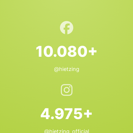
10.080+
@hietzing
4.975+
@hietzing_official