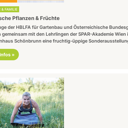
 & FAMILIE
sche Pflanzen & Früchte
nge der HBLFA für Gartenbau und Österrei­chische Bundes
n gemeinsam mit den Lehrlingen der SPAR-Akademie Wien 
­haus Schönbrunn eine fruchtig-üppige Sonderaus­stellun
 Infos »