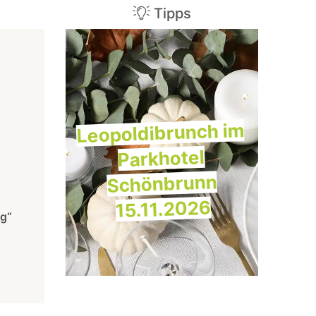
Tipps
Leopoldibrunch im
Parkhotel
Schönbrunn
15.11.2026
ng“