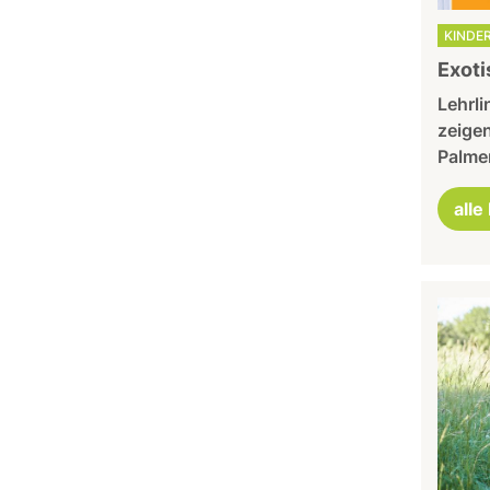
KINDER
Exoti
Lehrli
zeige
Palmen
alle