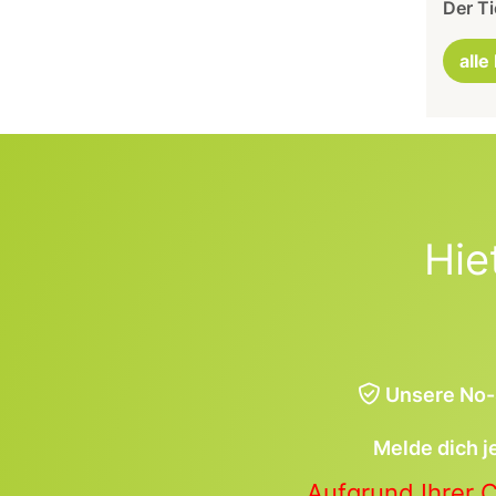
Der Ti
alle
Hie
Unsere No-
Melde dich j
Aufgrund Ihrer 