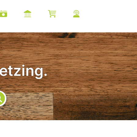
etzing.