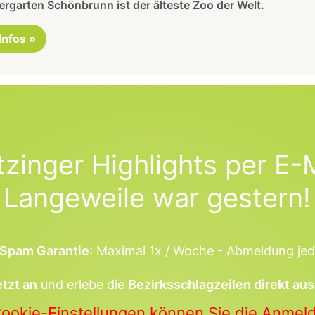
ergarten Schönbrunn ist der älteste Zoo der Welt.
 Infos »
tzinger Highlights per E-M
Langeweile war gestern!
Spam Garantie
: Maximal 1x / Woche - Abmeldung jed
etzt an
und erlebe die
Bezirksschlagzeilen direkt aus
Cookie-Einstellungen können Sie die Anme