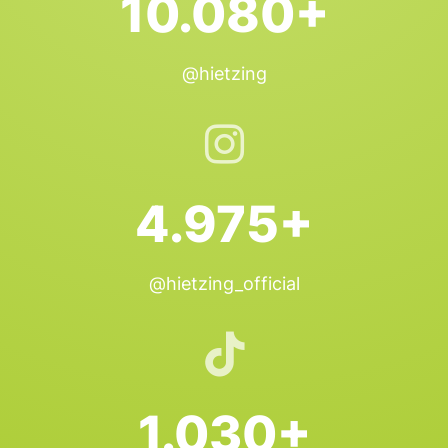
10.080+
@hietzing
4.975+
@hietzing_official
1.030+