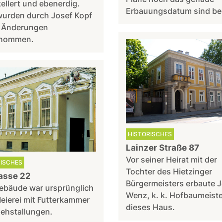
ellert und ebenerdig.
Erbauungsdatum sind be
wurden durch Josef Kopf
e Änderungen
nommen.
HISTORISCHES
Lainzer Straße 87
Vor seiner Heirat mit der
RISCHES
Tochter des Hietzinger
asse 22
Bürgermeisters erbaute 
ebäude war ursprünglich
Wenz, k. k. Hofbaumeiste
eierei mit Futterkammer
dieses Haus.
iehstallungen.