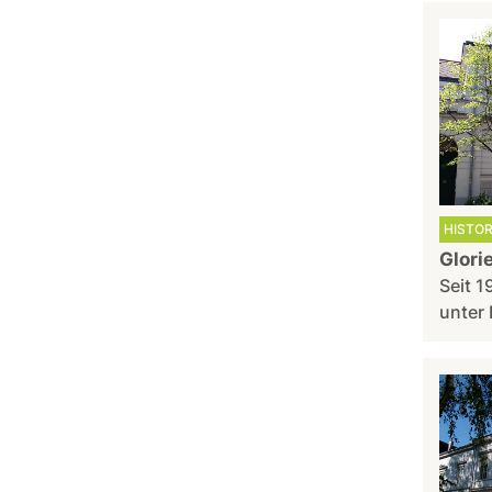
HISTO
Glori
Seit 1
unter