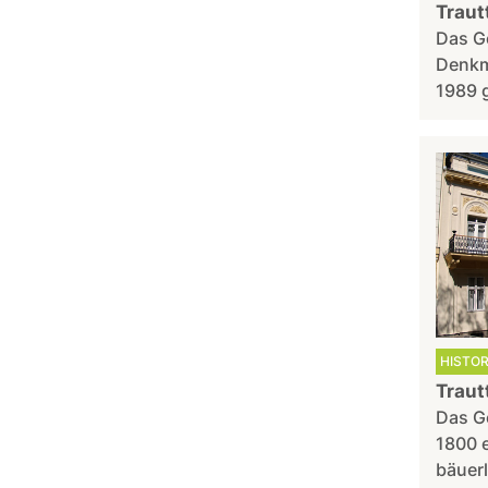
Traut
Das G
Denkm
1989 g
HISTO
Traut
Das G
1800 e
bäuer