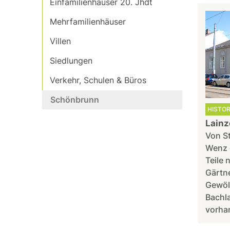
Einfamilienhäuser 20. Jhdt
Mehrfamilienhäuser
Villen
Siedlungen
Verkehr, Schulen & Büros
Schönbrunn
HISTO
Lainz
Von S
Wenz e
Teile 
Gärtn
Gewöl
Bachla
vorha