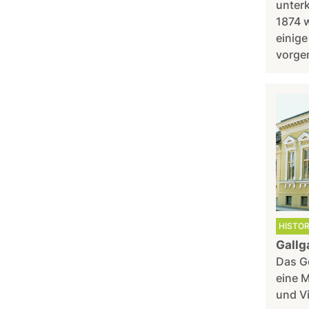
unterk
1874 
einig
vorge
HISTO
Gallg
Das G
eine M
und V