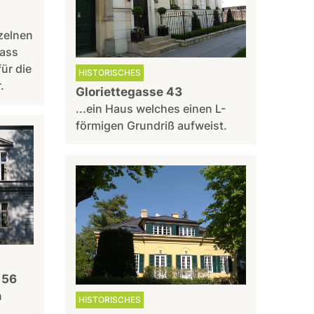
nzelnen
dass
ür die
HISTORISCHES
.
Gloriettegasse 43
...ein Haus welches einen L-
förmigen Grundriß aufweist.
 56
n
HISTORISCHES