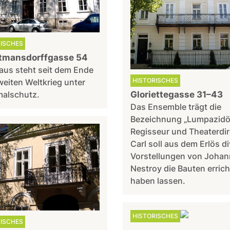
RISCHES
tmansdorffgasse 54
aus steht seit dem Ende
HISTORISCHES
eiten Weltkrieg unter
alschutz.
Gloriettegasse 31–43
Das Ensemble trägt die
Bezeichnung „Lumpazidör
Regisseur und Theaterdir
Carl soll aus dem Erlös d
Vorstellungen von Johan
Nestroy die Bauten erric
haben lassen.
HISTORISCHES
RISCHES