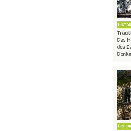
HISTO
Traut
Das H
des Zw
Denkm
HISTO