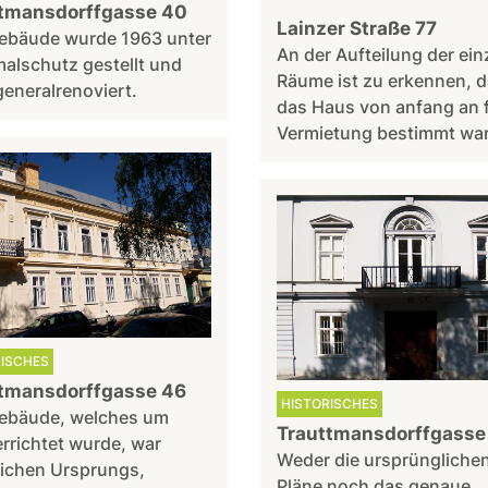
tmansdorffgasse 40
Lainzer Straße 77
ebäude wurde 1963 unter
An der Aufteilung der ei
alschutz gestellt und
Räume ist zu erkennen, 
eneralrenoviert.
das Haus von anfang an f
Vermietung bestimmt war
RISCHES
tmansdorffgasse 46
HISTORISCHES
ebäude, welches um
Trauttmansdorffgasse
rrichtet wurde, war
Weder die ursprüngliche
lichen Ursprungs,
Pläne noch das genaue