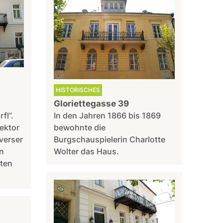
HISTORISCHES
Gloriettegasse 39
fl”.
In den Jahren 1866 bis 1869
ektor
bewohnte die
iverser
Burgschauspielerin Charlotte
n
Wolter das Haus.
hten