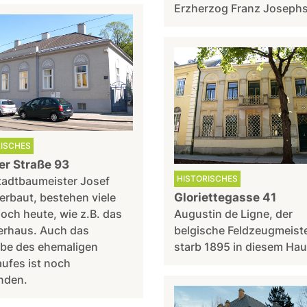
Erzherzog Franz Josephs
RISCHES
er Straße 93
HISTORISCHES
tadtbaumeister Josef
rbaut, bestehen viele
Gloriettegasse 41
noch heute, wie z.B. das
Augustin de Ligne, der
erhaus. Auch das
belgische Feldzeugmeiste
be des ehemaligen
starb 1895 in diesem Hau
ufes ist noch
nden.