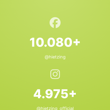
10.080+
@hietzing
4.975+
@hietzing_official