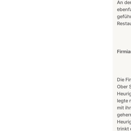
An der
ebenfa
geführ
Restau
Firmi
Die Fi
Ober S
Heurig
legte 
mit ih
geher
Heurig
trinkt