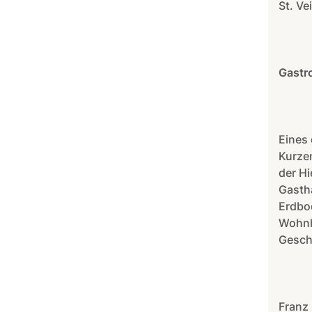
St. Ve
Gastro
Eines 
Kurze
der Hi
Gasth
Erdbo
Wohnha
Gesch
Franz