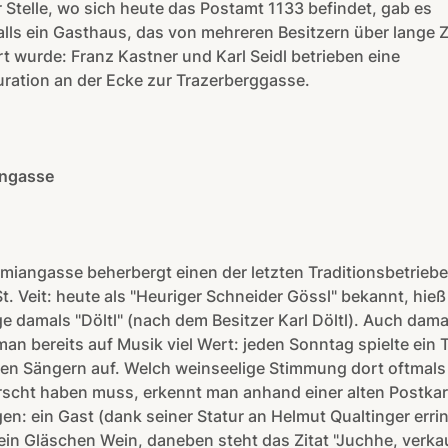
 Stelle, wo sich heute das Postamt 1133 befindet, gab es
lls ein Gasthaus, das von mehreren Besitzern über lange Z
t wurde: Franz Kastner und Karl Seidl betrieben eine
ration an der Ecke zur Trazerberggasse.
angasse
rmiangasse beherbergt einen der letzten Traditionsbetriebe
t. Veit: heute als "Heuriger Schneider Gössl" bekannt, hieß
e damals "Döltl" (nach dem Besitzer Karl Döltl). Auch dama
man bereits auf Musik viel Wert: jeden Sonntag spielte ein 
ren Sängern auf. Welch weinseelige Stimmung dort oftmals
rscht haben muss, erkennt man anhand einer alten Postkar
en: ein Gast (dank seiner Statur an Helmut Qualtinger erri
 ein Gläschen Wein, daneben steht das Zitat "Juchhe, verka