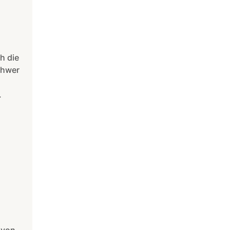
h die
chwer
.