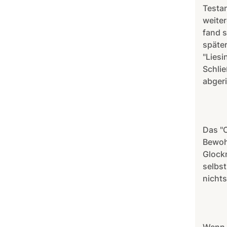
Testar
weiter
fand 
späte
"Liesi
Schlie
abgeri
Das "O
Bewohn
Glockn
selbst
nicht