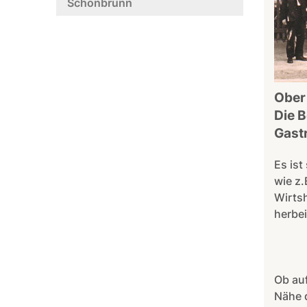
Schönbrunn
Ober 
Die 
Gast
Es ist
wie z.
Wirts
herbei
Ob auf
Nähe d