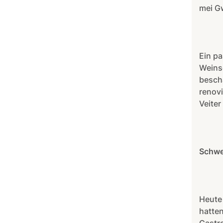
mei Gw
Ein pa
Weins
besch
renovi
Veiter
Schwe
Heute 
hatte