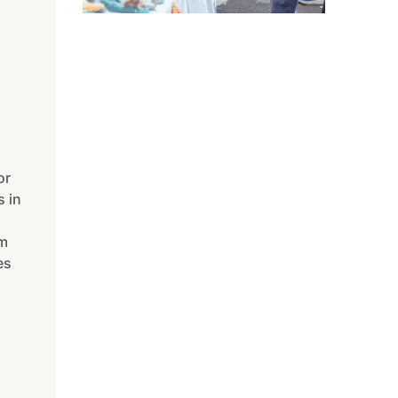
or
 in
em
es