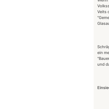
Wenn m
Volkss
Veits 
"Geme
Glasa
Schräg
ein m
"Baue
und d
Einsie