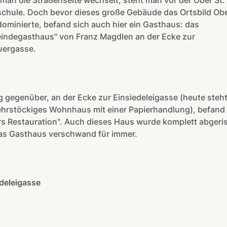
an die Straßenseite wechselt, steht man vor der Ober St. 
chule. Doch bevor dieses große Gebäude das Ortsbild Obe
dominierte, befand sich auch hier ein Gasthaus: das
indegasthaus" von Franz Magdlen an der Ecke zur
uergasse.
 gegenüber, an der Ecke zur Einsiedeleigasse (heute steht
ehrstöckiges Wohnhaus mit einer Papierhandlung), befand 
rs Restauration". Auch dieses Haus wurde komplett abgeri
as Gasthaus verschwand für immer.
deleigasse