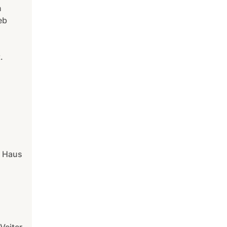
n
eb
.
s Haus