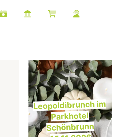
Leopoldibrunch im
Parkhotel
Schönbrunn