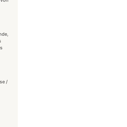
 von
nde,
s
us
se /