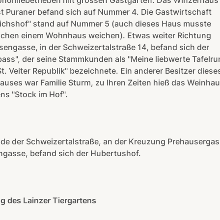
onomiebetrieben mit grossen Gastgärten. Das Winzerhaus
t Puraner befand sich auf Nummer 4. Die Gastwirtschaft
richshof" stand auf Nummer 5 (auch dieses Haus musste
schen einem Wohnhaus weichen). Etwas weiter Richtung
ssengasse, in der Schweizertalstraße 14, befand sich der
ass", der seine Stammkunden als "Meine liebwerte Tafelru
t. Veiter Republik" bezeichnete. Ein anderer Besitzer diese
uses war Familie Sturm, zu Ihren Zeiten hieß das Weinha
ns "Stock im Hof".
de der Schweizertalstraße, an der Kreuzung Prehausergas
ngasse, befand sich der Hubertushof.
g des Lainzer Tiergartens