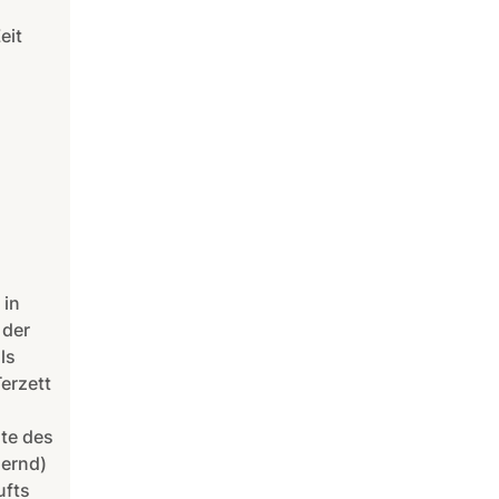
eit
 in
 der
ls
Terzett
te des
nernd)
ufts