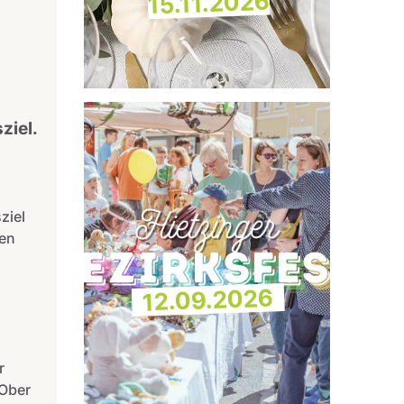
15.11.2026
ziel.
ziel
len
12.09.2026
r
 Ober