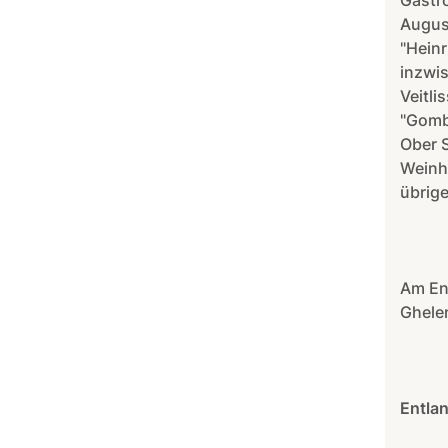
Gastr
Augus
"Hein
inzwi
Veitli
"Gomb
Ober S
Weinha
übrige
Am En
Ghele
Entlan