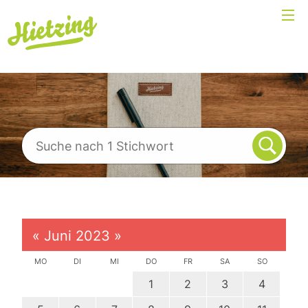
«
Juni 2023
»
MO
DI
MI
DO
FR
SA
SO
1
2
3
4