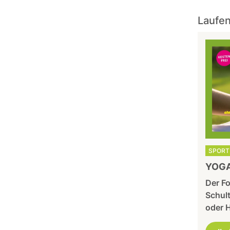
Laufen
SPORT 
YOGA
Der Fo
Schul
oder 