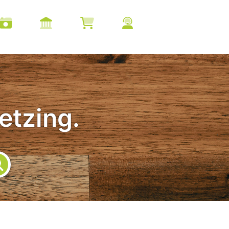
etzing.