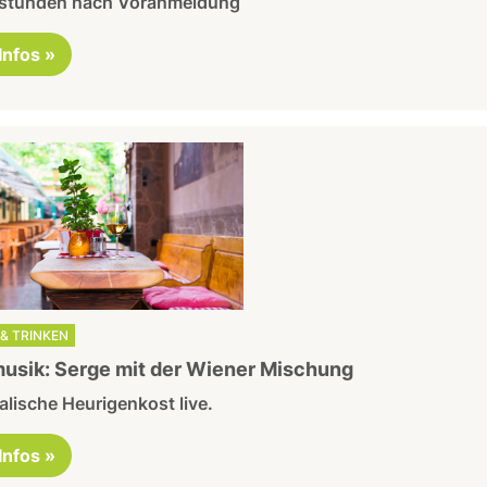
lstunden nach Voranmeldung
 Infos »
& TRINKEN
usik: Serge mit der Wiener Mischung
lische Heurigenkost live.
 Infos »