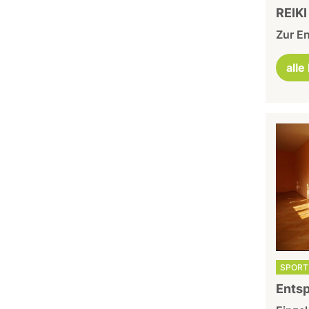
REIKI
Zur E
alle
SPORT 
Entsp