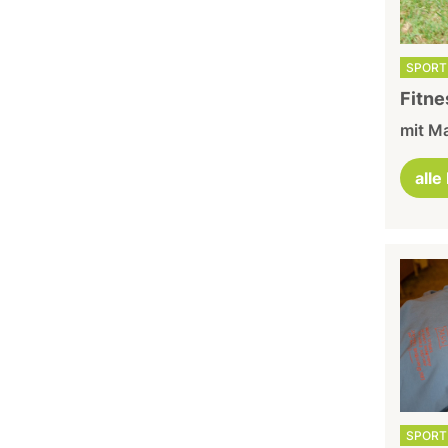
SPORT 
Fitne
mit Ma
alle
SPORT 