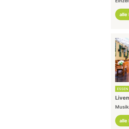
Einze
alle
ESSEN 
Livem
Musika
alle