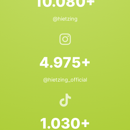
10.080+
@hietzing
4.975+
@hietzing_official
1.030+