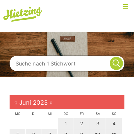
«
Juni 2023
»
MO
DI
MI
DO
FR
SA
SO
1
2
3
4