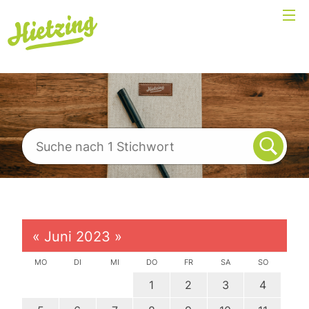
«
Juni 2023
»
MO
DI
MI
DO
FR
SA
SO
1
2
3
4