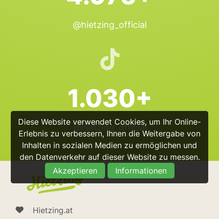
@hietzing_official
1.030+
Diese Website verwendet Cookies, um Ihr Online-
@hietzing_official
Erlebnis zu verbessern, Ihnen die Weitergabe von
Inhalten in sozialen Medien zu ermöglichen und
den Datenverkehr auf dieser Website zu messen.
Akzeptieren
Informationen
Hietzing.at