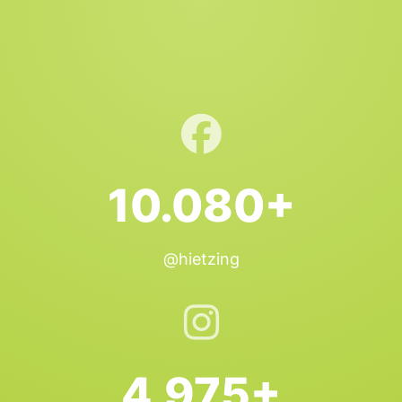
10.080+
@hietzing
4.975+