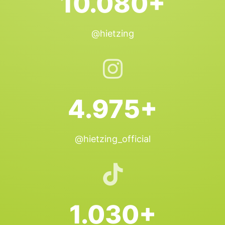
10.080+
@hietzing
4.975+
@hietzing_official
1.030+